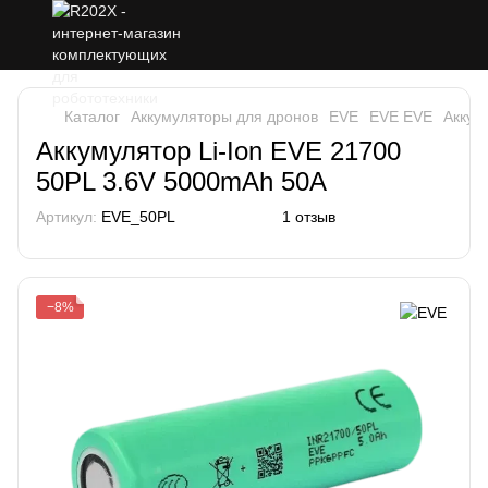
Каталог
Аккумуляторы для дронов
EVE
EVE EVE
Аккум
Аккумулятор Li-Ion EVE 21700
50PL 3.6V 5000mAh 50A
Артикул:
EVE_50PL
1 отзыв
−8%