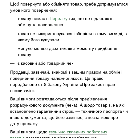
Щоб повернути або обміняти товар, треба дотримуватися
умов його повернення:
товару немає в
Переліку
тих, що не підлягають
обміну та поверненню
товар не використовувався і зберігся в тому вигляді, в
якому його купували
минуло менше двох тижнів з моменту придбання
товару
є касовий або товарний чек
Продавці, зазвичай, знайомі з вашим правом на обмін і
повернення товару належної якості. Це право
передбачено ст. 9 Закону України «Про захист прав
споживачів».
Ваші вимоги розглядаються після пред’явлення
розрахункового документа (чека). А щодо товарів, на які
встановлено гарантійний строк, — технічного паспорта чи
іншого документа, що його замінює, з позначкою про
дату продажу.
Ваші вимоги щодо
технічно складних побутових
товарів
розглядаються після пред’явлення