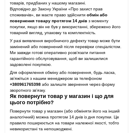
товарів, придбаних у нашому магазині.
Відповідно до Закону України «Про захист прав
споживачів», ви маєте право здійснити
обмін або
повернення товару протягом 14 днів
з моменту
покупки, якщо він не був у використанні, збережено його
товарний вигляд, упаковку та комплектність.
У разі виявлення виробничого дефекту товар може бути
замінений або повернений після перевірки спеціалістом.
Ми завжди готові оперативно розв’язати питання
гарантійного обслуговування, щоб ви залишилися
задоволені покупкою.
Для оформлення обміну або повернення, будь ласка,
зв’яжіться з нашим менеджером за телефоном
+38
0961765398
або залиште звернення через форму
зворотного зв’язку.
Як повернути товар у магазин і що для
цього потрібно?
Повернути товар у магазин (або обміняти його на інший
аналогічний) можна протягом 14 днів із дня покупки. Це
правило поширюється на товари належної якості, тобто
невикористані та непошкоджені.