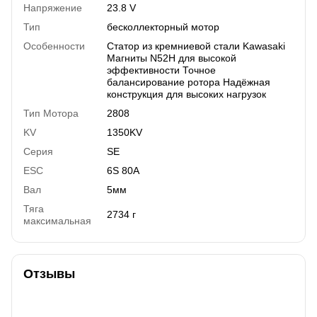
Напряжение
23.8 V
Тип
бесколлекторный мотор
Особенности
Статор из кремниевой стали Kawasaki
Магниты N52H для высокой
эффективности Точное
балансирование ротора Надёжная
конструкция для высоких нагрузок
Тип Мотора
2808
KV
1350KV
Серия
SE
ESC
6S 80A
Вал
5мм
Тяга
2734 г
максимальная
Отзывы