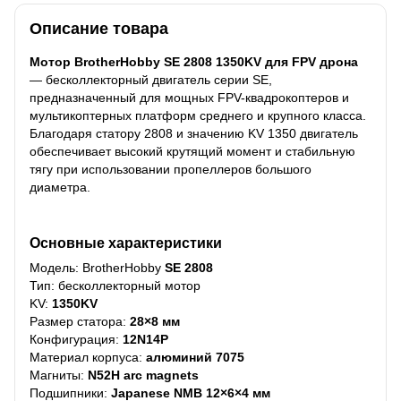
Описание товара
Мотор BrotherHobby SE 2808 1350KV для FPV дрона
— бесколлекторный двигатель серии SE,
предназначенный для мощных FPV-квадрокоптеров и
мультикоптерных платформ среднего и крупного класса.
Благодаря статору 2808 и значению KV 1350 двигатель
обеспечивает высокий крутящий момент и стабильную
тягу при использовании пропеллеров большого
диаметра.
Основные характеристики
Модель: BrotherHobby
SE 2808
Тип: бесколлекторный мотор
KV:
1350KV
Размер статора:
28×8 мм
Конфигурация:
12N14P
Материал корпуса:
алюминий 7075
Магниты:
N52H arc magnets
Подшипники:
Japanese NMB 12×6×4 мм