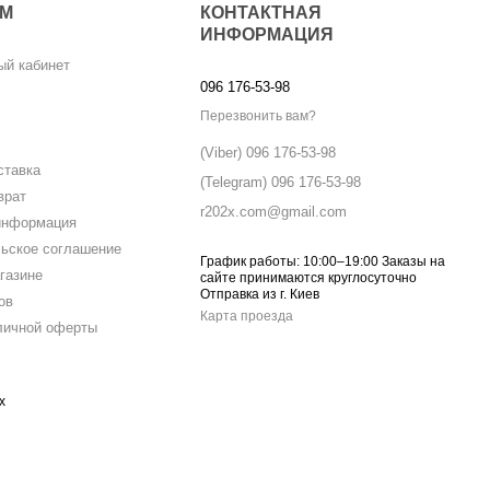
АМ
КОНТАКТНАЯ
ИНФОРМАЦИЯ
ый кабинет
096 176-53-98
Перезвонить вам?
(Viber) 096 176-53-98
ставка
(Telegram) 096 176-53-98
врат
r202x.com@gmail.com
информация
ьское соглашение
График работы: 10:00–19:00 Заказы на
газине
сайте принимаются круглосуточно
Отправка из г. Киев
ов
Карта проезда
личной оферты
х