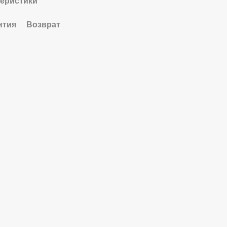
теристики
нтия
Возврат