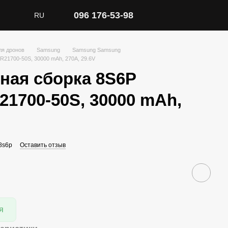
096 176-53-98
RU
ля дронов
Samsung
Samsung Samsung
R21700-50S, 30000 mAh, 270A, 29.6V
ная сборка 8S6P
21700-50S, 30000 mAh,
8s6p
Оставить отзыв
я