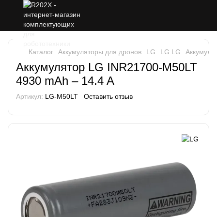
Каталог
Аккумуляторы для дронов
LG
LG LG
Аккумуля
Аккумулятор LG INR21700-M50LT
4930 mAh – 14.4 A
Артикул:
LG-M50LT
Оставить отзыв