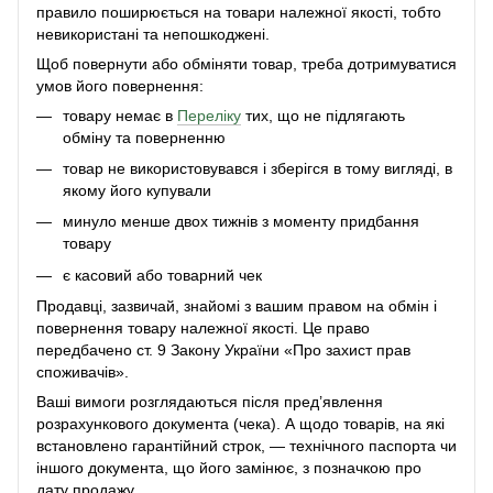
правило поширюється на товари належної якості, тобто
невикористані та непошкоджені.
Щоб повернути або обміняти товар, треба дотримуватися
умов його повернення:
товару немає в
Переліку
тих, що не підлягають
обміну та поверненню
товар не використовувався і зберігся в тому вигляді, в
якому його купували
минуло менше двох тижнів з моменту придбання
товару
є касовий або товарний чек
Продавці, зазвичай, знайомі з вашим правом на обмін і
повернення товару належної якості. Це право
передбачено ст. 9 Закону України «Про захист прав
споживачів».
Ваші вимоги розглядаються після пред’явлення
розрахункового документа (чека). А щодо товарів, на які
встановлено гарантійний строк, — технічного паспорта чи
іншого документа, що його замінює, з позначкою про
дату продажу.