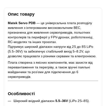
Опис товару
Matek Servo PDB
— це універсальна плата розподілу
живлення з інтегрованим високовольтним BEC,
призначена для живлення сервоприводів, польотних
контролерів та периферії у FPV-дронах, робототехніці,
RC-моделях та інших проєктах.
Підтримує широкий діапазон напруги від 2S до 8S LiPo
(5.5–36V) та забезпечує стабільний вихід 5–8.2V, що
дозволяє працювати з різними сервами та електронікою.
Плата створена з якісних компонентів, має захисти від
перевантаження та перегріву, а також зручні паяльні
майданчики та роз’єми для підключення до 6
сервоприводів.
Особливості
Широкий вхідний діапазон
5.5–36V
(LiPo 2S–8S).