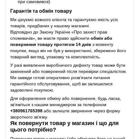
при самовивозі)
Гарантія та обмін товару
Ми цінуємо кожного клієнта та гарантуємо якість усіх
товарів, придбаних у нашому магазині.
Відповідно до Закону України «Про захист прав
споживачів», ви маєте право здійснити
обмін або
повернення товару протягом 14 днів
з моменту
покупки, якщо він не був у використанні, збережено його
товарний вигляд, упаковку та комплектність.
У разі виявлення виробничого дефекту товар може бути
замінений або повернений після перевірки спеціалістом.
Ми завжди готові оперативно розв’язати питання
гарантійного обслуговування, щоб ви залишилися
задоволені покупкою.
Для оформлення обміну або повернення, будь ласка,
зв’яжіться з нашим менеджером за телефоном
+38
0961765398
або залиште звернення через форму
зворотного зв’язку.
Як повернути товар у магазин і що для
цього потрібно?
Повернути товар у магазин (або обміняти його на інший