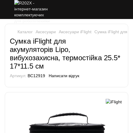
Каталог
Аксесуари
Аксесуари iFlight
Cумка iFlight для а
Cумка iFlight для
акумуляторів Lipo,
вибухозахисна, термостійка 25.5*
17*11.5 см
Артикул:
BC12919
Написати відгук